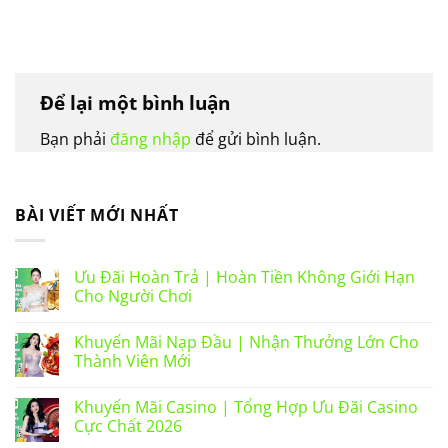
Để lại một bình luận
Bạn phải
đăng nhập
để gửi bình luận.
BÀI VIẾT MỚI NHẤT
Ưu Đãi Hoàn Trả | Hoàn Tiền Không Giới Hạn
Cho Người Chơi
Không
có
Khuyến Mãi Nạp Đầu | Nhận Thưởng Lớn Cho
bình
luận
Thành Viên Mới
ở
Ưu
Không
Đãi
có
Khuyến Mãi Casino | Tổng Hợp Ưu Đãi Casino
Hoàn
bình
Trả
luận
Cực Chất 2026
|
ở
Hoàn
Khuyến
Không