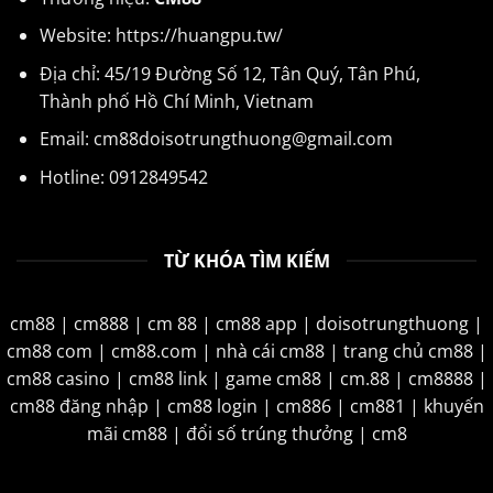
Website:
https://huangpu.tw/
Địa chỉ: 45/19 Đường Số 12, Tân Quý, Tân Phú,
Thành phố Hồ Chí Minh, Vietnam
Email:
cm88doisotrungthuong@gmail.com
Hotline: 0912849542
TỪ KHÓA TÌM KIẾM
cm88 | cm888 | cm 88 | cm88 app | doisotrungthuong |
cm88
com | cm88.com | nhà cái cm88 | trang chủ cm88 |
cm88 casino | cm88 link | game cm88 | cm.88 | cm8888 |
cm88 đăng nhập | cm88 login | cm886 | cm881 | khuyến
mãi cm88 | đổi số trúng thưởng | cm8