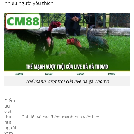
nhiều người yêu thích:
Thế mạnh vượt trội của live đá gà Thomo
Điểm
ưu
việt
thu
Chi tiết về các điểm mạnh của việc live
hút
người
xem