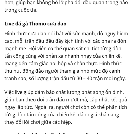
hơn, giúp bạn không bỏ lỡ pha đối đầu quan trọng nào
trong cuộc thi.
Live đá gà Thomo cựa dao
Hình thức cựa dao nổi bật với sức mạnh, độ nguy hiểm
cao, mỗi trận đấu đều đầy kịch tính với các pha ra đòn
mạnh mẽ. Hội viên có thể quan sát chi tiết từng đòn
tấn công cùng với phản xạ nhanh nhạy của chiến kê,
mang đến cảm giác hồi hộp và chân thực. Hình thức
thu hút đông đảo người tham gia nhờ mức độ cạnh
tranh cao, số lượng trận đấu từ 30 – 40 trận mỗi ngày.
Việc live giúp đảm bảo chất lượng phát sóng ổn định,
giúp bạn theo dõi trận đấu mượt mà, cập nhật kết quả
ngay lập tức. Ngoài ra, người chơi còn có thể phân tích
từng đòn tấn công của chiến kê, đánh giá khả năng
thay đổi lối chơi giữa các hiệp.