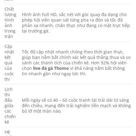
Chất
lượng
Hình ảnh Full HD, sắc nét với góc quay đa dạng cho
hình
phép hội viên quan sát từng pha ra đòn và tốc độ
ảnh
phản xạ nhanh, chân thực như đang có mặt trực tiếp
trong
tại trường gà.
trận
Cập
nhật
Tốc độ cập nhật nhanh chóng theo thời gian thực,
kết
giúp bạn nắm bắt chính xác kết quả thắng thua và so
quả
sánh các thành tích của chiến kê. Hơn 92% hội viên
của
chọn
live đá gà Thomo
vì khả năng nắm bắt thông
cuộc
tin nhanh gần như ngay tức thì.
thi
Lịch
thi
đấu
Mỗi ngày sẽ có 40 – 60 cuộc tranh tài trải dài từ sáng
giữa
đến chiều, mang đến trải nghiệm liền mạch và không
các
bỏ lỡ một màn nào.
chiến
kê
Hệ