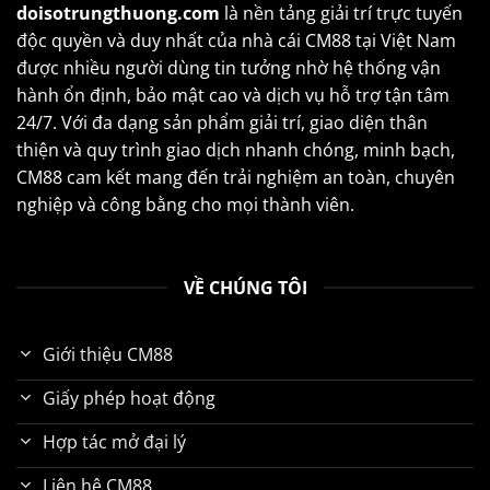
doisotrungthuong.com
là nền tảng giải trí trực tuyến
độc quyền và duy nhất của nhà cái CM88 tại Việt Nam
được nhiều người dùng tin tưởng nhờ hệ thống vận
hành ổn định, bảo mật cao và dịch vụ hỗ trợ tận tâm
24/7. Với đa dạng sản phẩm giải trí, giao diện thân
thiện và quy trình giao dịch nhanh chóng, minh bạch,
CM88 cam kết mang đến trải nghiệm an toàn, chuyên
nghiệp và công bằng cho mọi thành viên.
VỀ CHÚNG TÔI
Giới thiệu CM88
Giấy phép hoạt động
Hợp tác mở đại lý
Liên hệ CM88