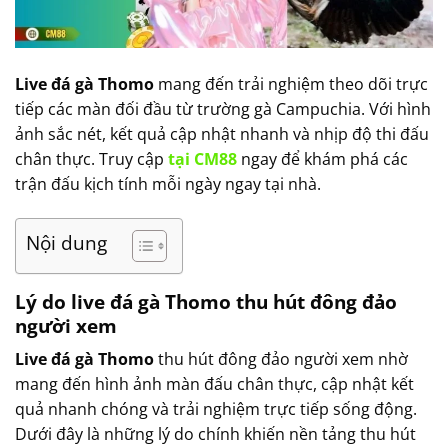
Live đá gà Thomo
mang đến trải nghiệm theo dõi trực
tiếp các màn đối đầu từ trường gà Campuchia. Với hình
ảnh sắc nét, kết quả cập nhật nhanh và nhịp độ thi đấu
chân thực. Truy cập
tại CM88
ngay để khám phá các
trận đấu kịch tính mỗi ngày ngay tại nhà.
Nội dung
Lý do live đá gà Thomo thu hút đông đảo
người xem
Live đá gà Thomo
thu hút đông đảo người xem nhờ
mang đến hình ảnh màn đấu chân thực, cập nhật kết
quả nhanh chóng và trải nghiệm trực tiếp sống động.
Dưới đây là những lý do chính khiến nền tảng thu hút