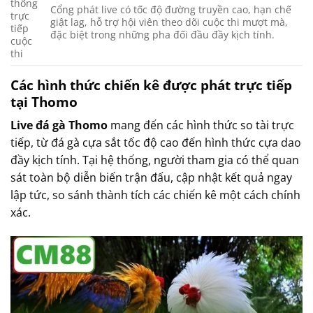
thống
Cổng phát live có tốc độ đường truyền cao, hạn chế
trực
giật lag, hỗ trợ hội viên theo dõi cuộc thi mượt mà,
tiếp
đặc biệt trong những pha đối đầu đầy kịch tính.
cuộc
thi
Các hình thức chiến kê được phát trực tiếp
tại Thomo
Live đá gà Thomo
mang đến các hình thức so tài trực
tiếp, từ đá gà cựa sắt tốc độ cao đến hình thức cựa dao
đầy kịch tính. Tại hệ thống, người tham gia có thể quan
sát toàn bộ diễn biến trận đấu, cập nhật kết quả ngay
lập tức, so sánh thành tích các chiến kê một cách chính
xác.