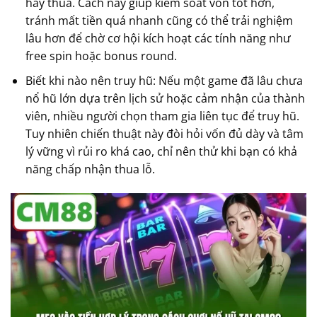
hay thua. Cách này giúp kiểm soát vốn tốt hơn,
tránh mất tiền quá nhanh cũng có thể trải nghiệm
lâu hơn để chờ cơ hội kích hoạt các tính năng như
free spin hoặc bonus round.
Biết khi nào nên truy hũ: Nếu một game đã lâu chưa
nổ hũ lớn dựa trên lịch sử hoặc cảm nhận của thành
viên, nhiều người chọn tham gia liên tục để truy hũ.
Tuy nhiên chiến thuật này đòi hỏi vốn đủ dày và tâm
lý vững vì rủi ro khá cao, chỉ nên thử khi bạn có khả
năng chấp nhận thua lỗ.