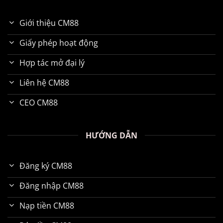
Giới thiệu CM88
Giấy phép hoạt động
Hợp tác mở đại lý
Liên hệ CM88
CEO CM88
HƯỚNG DẪN
Đăng ký CM88
Đăng nhập CM88
Nạp tiền CM88