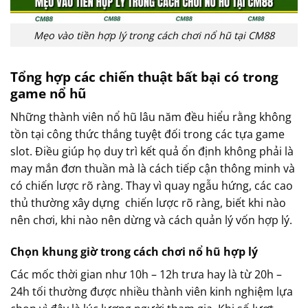
Mẹo vào tiền hợp lý trong cách chơi nổ hũ tại CM88
Tổng hợp các chiến thuật bất bại có trong
game nổ hũ
Những thành viên nổ hũ lâu năm đều hiểu rằng không
tồn tại công thức thắng tuyệt đối trong các tựa game
slot. Điều giúp họ duy trì kết quả ổn định không phải là
may mắn đơn thuần mà là cách tiếp cận thông minh và
có chiến lược rõ ràng. Thay vì quay ngẫu hứng, các cao
thủ thường xây dựng chiến lược rõ ràng, biết khi nào
nên chơi, khi nào nên dừng và cách quản lý vốn hợp lý.
Chọn khung giờ trong cách chơi nổ hũ hợp lý
Các mốc thời gian như 10h – 12h trưa hay là từ 20h –
24h tối thường được nhiều thành viên kinh nghiệm lựa