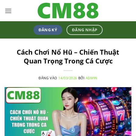
Bỏ
qua
nội
dung
ĐĂNG KÝ
ĐĂNG NHẬP
Cách Chơi Nổ Hũ – Chiến Thuật
Quan Trọng Trong Cá Cược
ĐĂNG VÀO
14/03/2026
BỞI
ADMIN